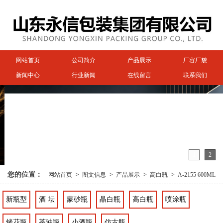
网站首页
公司简介
产品展示
厂容厂貌
新闻中心
行业新闻
在线留言
联系我们
1
2
您的位置：
>
>
>
>
网站首页
图文信息
产品展示
高白瓶
A-2155 600ML
新瓶型
酒 坛
蒙砂瓶
晶白瓶
高白瓶
喷涂瓶
烤花瓶
茶油瓶
小酒瓶
仿古瓶