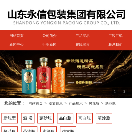
网站首页
公司简介
产品展示
厂容厂貌
新闻中心
行业新闻
在线留言
联系我们
1
2
您的位置：
>
>
>
>
网站首页
图文信息
产品展示
烤花瓶
烤花瓶
新瓶型
酒 坛
蒙砂瓶
晶白瓶
高白瓶
喷涂瓶
烤花瓶
茶油瓶
小酒瓶
仿古瓶